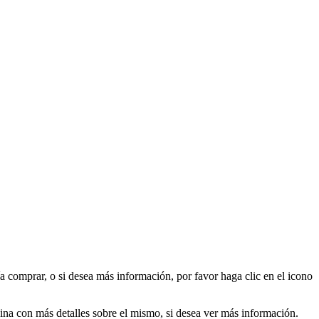
a comprar, o si desea más información, por favor haga clic en el icono
ágina con más detalles sobre el mismo, si desea ver más información.