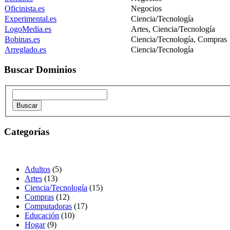
Oficinista.es
Negocios
Experimental.es
Ciencia/Tecnología
LogoMedia.es
Artes, Ciencia/Tecnología
Bobinas.es
Ciencia/Tecnología, Compras
Arreglado.es
Ciencia/Tecnología
Buscar Dominios
Categorías
Adultos
(5)
Artes
(13)
Ciencia/Tecnología
(15)
Compras
(12)
Computadoras
(17)
Educación
(10)
Hogar
(9)