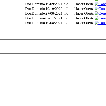
DonDominio
19/09/2021
n/d
Hacer Oferta
DonDominio
19/10/2029
n/d
Hacer Oferta
DonDominio
27/08/2021
n/d
Hacer Oferta
DonDominio
07/11/2021
n/d
Hacer Oferta
DonDominio
10/08/2021
n/d
Hacer Oferta