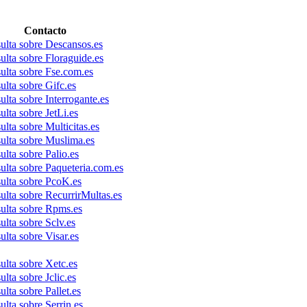
Contacto