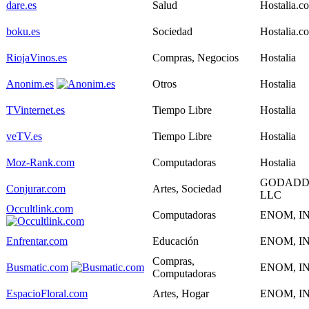
dare.es
Salud
Hostalia.c
boku.es
Sociedad
Hostalia.c
RiojaVinos.es
Compras, Negocios
Hostalia
Anonim.es
Otros
Hostalia
TVinternet.es
Tiempo Libre
Hostalia
veTV.es
Tiempo Libre
Hostalia
Moz-Rank.com
Computadoras
Hostalia
GODADD
Conjurar.com
Artes, Sociedad
LLC
Occultlink.com
Computadoras
ENOM, IN
Enfrentar.com
Educación
ENOM, IN
Compras,
Busmatic.com
ENOM, IN
Computadoras
EspacioFloral.com
Artes, Hogar
ENOM, IN