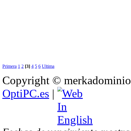
Primera
1
2
[3]
4
5
6
Ultima
Copyright © merkadominio.
OptiPC.es
|