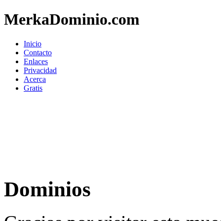
MerkaDominio.com
Inicio
Contacto
Enlaces
Privacidad
Acerca
Gratis
Dominios