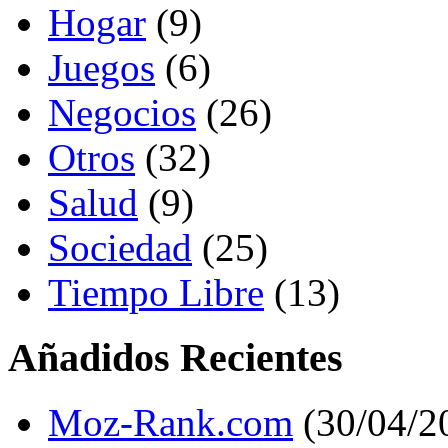
Hogar
(9)
Juegos
(6)
Negocios
(26)
Otros
(32)
Salud
(9)
Sociedad
(25)
Tiempo Libre
(13)
Añadidos Recientes
Moz-Rank.com
(30/04/2