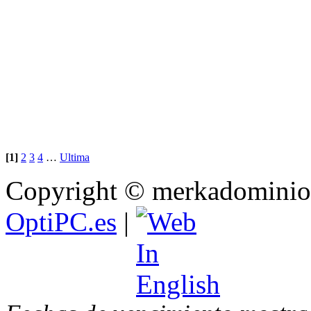
[1]
2
3
4
…
Ultima
Copyright © merkadominio.
OptiPC.es
|