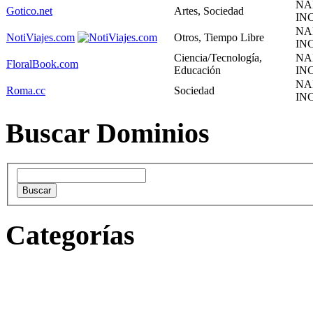
NA
Gotico.net
Artes, Sociedad
INC
NA
NotiViajes.com
Otros, Tiempo Libre
INC
Ciencia/Tecnología,
NA
FloralBook.com
Educación
INC
NA
Roma.cc
Sociedad
INC
Buscar Dominios
Categorías