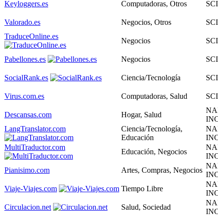
Keyloggers.es
Computadoras, Otros
SC
Valorado.es
Negocios, Otros
SC
TraduceOnline.es
Negocios
SC
Pabellones.es
Negocios
SC
SocialRank.es
Ciencia/Tecnología
SC
Virus.com.es
Computadoras, Salud
SC
NA
Descansas.com
Hogar, Salud
INC
LangTranslator.com
Ciencia/Tecnología,
NA
Educación
INC
MultiTraductor.com
NA
Educación, Negocios
INC
NA
Pianisimo.com
Artes, Compras, Negocios
INC
NA
Viaje-Viajes.com
Tiempo Libre
INC
NA
Circulacion.net
Salud, Sociedad
INC