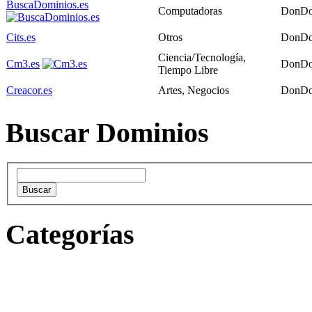
BuscaDominios.es
Computadoras
DonDo
Cits.es
Otros
DonDo
Ciencia/Tecnología,
Cm3.es
DonDo
Tiempo Libre
Creacor.es
Artes, Negocios
DonDo
Buscar Dominios
Categorías