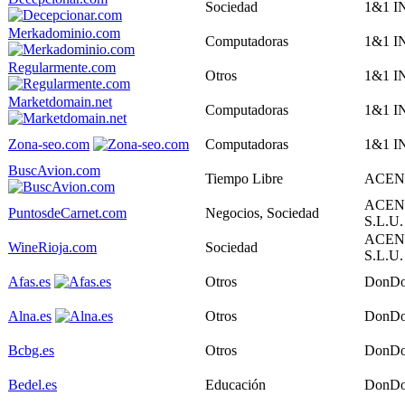
Sociedad
1&1 I
Merkadominio.com
Computadoras
1&1 I
Regularmente.com
Otros
1&1 I
Marketdomain.net
Computadoras
1&1 I
Zona-seo.com
Computadoras
1&1 I
BuscAvion.com
Tiempo Libre
ACENS
ACEN
PuntosdeCarnet.com
Negocios, Sociedad
S.L.U.
ACEN
WineRioja.com
Sociedad
S.L.U.
Afas.es
Otros
DonDo
Alna.es
Otros
DonDo
Bcbg.es
Otros
DonDo
Bedel.es
Educación
DonDo