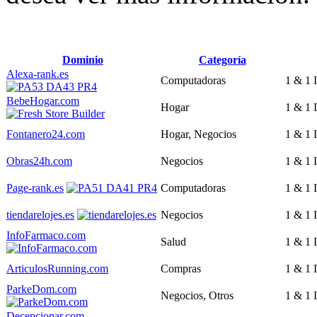
Dominio
Categoría
Alexa-rank.es
Computadoras
1 & 1
BebeHogar.com
Hogar
1 & 1
Fontanero24.com
Hogar, Negocios
1 & 1
Obras24h.com
Negocios
1 & 1
Page-rank.es
Computadoras
1 & 1
tiendarelojes.es
Negocios
1 & 1
InfoFarmaco.com
Salud
1 & 1
ArticulosRunning.com
Compras
1 & 1
ParkeDom.com
Negocios, Otros
1 & 1
Decepcionar.com