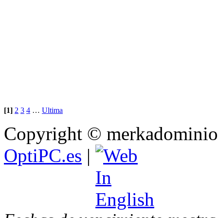
[1]
2
3
4
…
Ultima
Copyright © merkadominio.
OptiPC.es
|